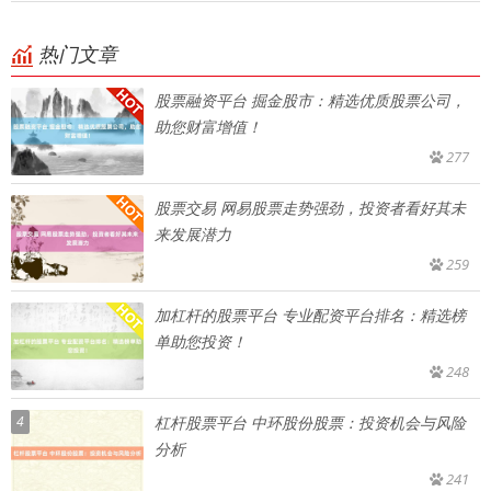
热门文章
股票融资平台 掘金股市：精选优质股票公司，
助您财富增值！
277
股票交易 网易股票走势强劲，投资者看好其未
来发展潜力
259
加杠杆的股票平台 专业配资平台排名：精选榜
单助您投资！
248
4
杠杆股票平台 中环股份股票：投资机会与风险
分析
241