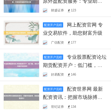
原外盘配资服务：专业助力
投资者，开启全球金融市场
财盛证券
123
之旅
网上配资官网 专
配资开户流程
业交易软件，助您财富升级
广信配资
177
专业股票配资论坛
配资开户流程
期货配资开户：低门槛，高
杠杆，快速开启交易！
好易配资
146
配资世界网 最新
配资开户流程
配资资讯：把握市场脉搏，
助您投资成功！
世纪证券
134