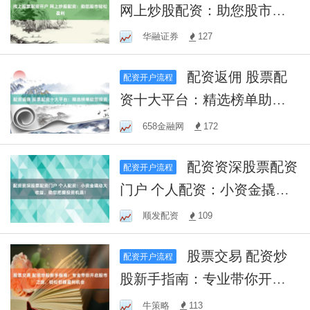
网上炒股配资：助您股市轻
松盈利
华融证券
127
配资返佣 股票配
配资开户流程
资十大平台：精选榜单助您
投资
658金融网
172
配资资深股票配资
配资开户流程
门户 个人配资：小资金撬动
大收益，助您把握投资机
顺发配资
109
遇！
股票交易 配资炒
配资开户流程
股新手指南：专业带你开启
股市之旅，轻松把握盈利机
牛策略
113