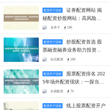
证券配资网站 揭
配资开户流程
秘配资炒股网站：高风险投
资背后的机遇与挑战并存
金斧子
196
炒股配资首选 股
配资开户流程
票融资融券业务助力投资者
灵活配置资产、提升市场活
钻石配资
188
力
股票配资排名 202
配资开户流程
5年场外配资现状：一探当前
非法配资的金额与风险
好易配资
74
线上股票配资开户
配资开户流程