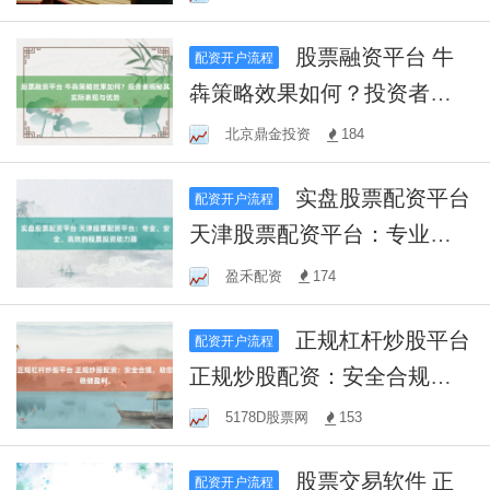
会
股票融资平台 牛
配资开户流程
犇策略效果如何？投资者揭
秘其实际表现与优势
北京鼎金投资
184
实盘股票配资平台
配资开户流程
天津股票配资平台：专业、
安全、高效的股票投资助力
盈禾配资
174
器
正规杠杆炒股平台
配资开户流程
正规炒股配资：安全合规，
助您稳健盈利。
5178D股票网
153
股票交易软件 正
配资开户流程