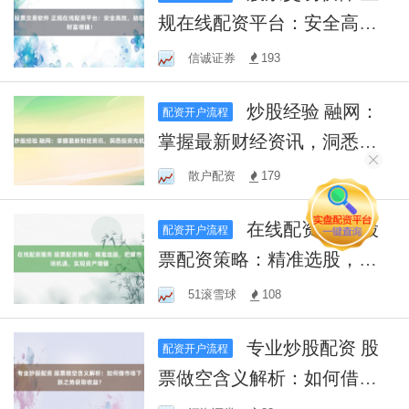
规在线配资平台：安全高
效，助您财富增值！
信诚证券
193
炒股经验 融网：
配资开户流程
掌握最新财经资讯，洞悉投
资先机
散户配资
179
在线配资服务 股
配资开户流程
票配资策略：精准选股，把
握市场机遇，实现资产增值
51滚雪球
108
专业炒股配资 股
配资开户流程
票做空含义解析：如何借市
场下跌之势获取收益？