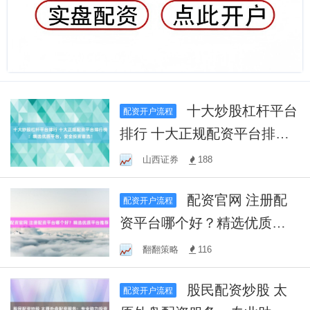
十大炒股杠杆平台
配资开户流程
排行 十大正规配资平台排行
榜：精选优质平台，安全投
山西证券
188
资首选！
配资官网 注册配
配资开户流程
资平台哪个好？精选优质平
台推荐！
翻翻策略
116
股民配资炒股 太
配资开户流程