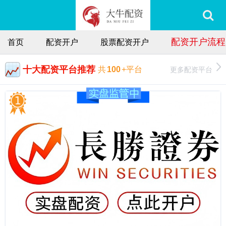
配资开户流程
首页
配资开户
股票配资开户
十大配资平台推荐
更多配资平台
共
100
+平台