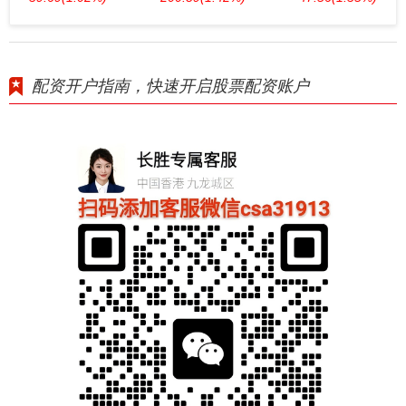
配资开户指南，快速开启股票配资账户