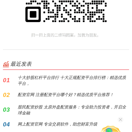
最近发表
十大炒股杠杆平台排行 十大正规配资平台排行榜：精选优质
01
平台，
02
配资官网 注册配资平台哪个好？精选优质平台推荐！
股民配资炒股 太原外盘配资服务：专业助力投资者，开启全
03
球金融
04
网上配资官网 专业交易软件，助您财富升级