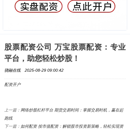
股票配资公司 万宝股票配资：专业
平台，助您轻松炒股！
骁融在线
2025-08-29 09:00:42
配资开户
网络炒股杠杆平台 期货交易时间：掌握交易时机，赢在起
上一篇：
跑线
如何配资 按市值配资：解锁股市投资新策略，轻松实现资
下一篇：