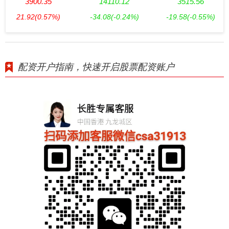
3900.35
14110.12
3515.56
21.92
(0.57%)
-34.08
(-0.24%)
-19.58
(-0.55%)
配资开户指南，快速开启股票配资账户