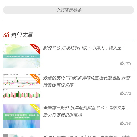
全部话题标签
热门文章
配资平台 炒股杠杆口诀：小博大，稳为王！
285
炒股的技巧 “牛股”罗博特科重组长跑遇阻 深交
所暂缓审议光模
272
全国前三配资 股票配资实盘平台：高效决策，
助力投资者把握市场
263