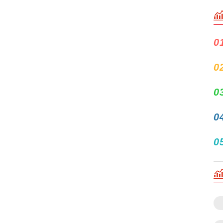
0
0
0
0
0