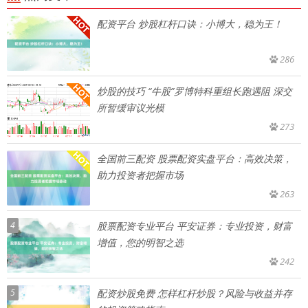
配资平台 炒股杠杆口诀：小博大，稳为王！
286
炒股的技巧 “牛股”罗博特科重组长跑遇阻 深交
所暂缓审议光模
273
全国前三配资 股票配资实盘平台：高效决策，
助力投资者把握市场
263
4
股票配资专业平台 平安证券：专业投资，财富
增值，您的明智之选
242
5
配资炒股免费 怎样杠杆炒股？风险与收益并存