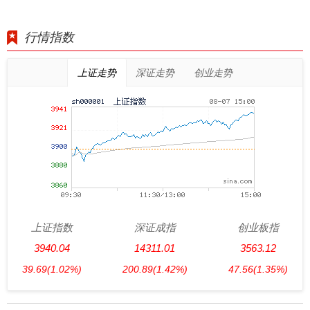
行情指数
上证走势
深证走势
创业走势
上证指数
深证成指
创业板指
3940.04
14311.01
3563.12
39.69
(1.02%)
200.89
(1.42%)
47.56
(1.35%)