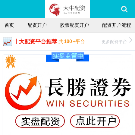
首页
配资开户
股票配资开户
配资开户流程
十大配资平台推荐
更多配资平台
共
100
+平台