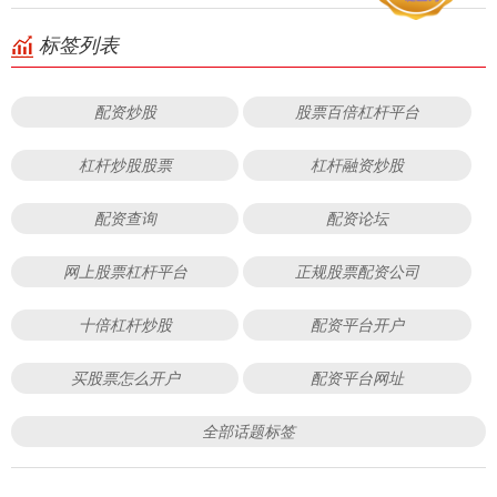
标签列表
配资炒股
股票百倍杠杆平台
杠杆炒股股票
杠杆融资炒股
配资查询
配资论坛
网上股票杠杆平台
正规股票配资公司
十倍杠杆炒股
配资平台开户
买股票怎么开户
配资平台网址
全部话题标签