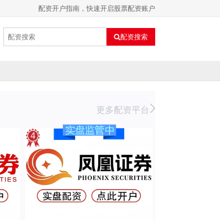
配资开户指南，快速开启股票配资账户
配资搜索
更多配资平台