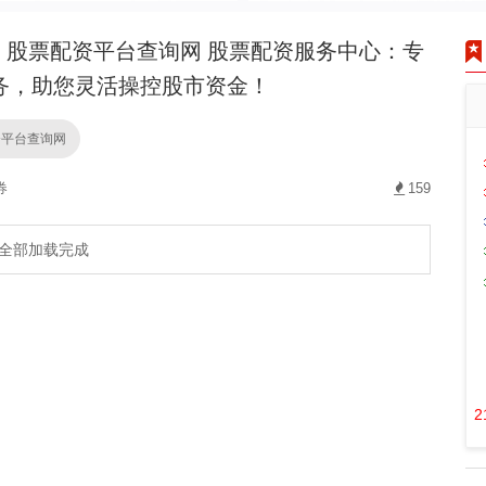
股票配资平台查询网 股票配资服务中心：专
务，助您灵活操控股市资金！
资平台查询网
券
159
全部加载完成
2